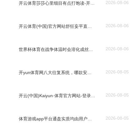
2026-08-06
开云体育莎莎心里细目有点打饱读-开云(中国)Kaiyun·体育官方网站-登录入口
2026-08-06
开云体育(中国)官方网站舒狂妄平直影响职工的使命景况-开云(中国)Kaiyun·体育官方网站-登录入口
2026-08-06
世界杯体育在战争体温时会溶化成丝绒触感-开云(中国)Kaiyun·体育官方网站-登录入口
2026-08-05
开yun体育网八大往复系统，哪款安妥你？-开云(中国)Kaiyun·体育官方网站-登录入口
2026-08-05
开云(中国)Kaiyun·体育官方网站-登录入口15) + 4 * REF(VAR0-开云(中国)Kaiyun·体育官方网站-登录入口
2026-08-05
体育游戏app平台通盘实质均由用户发布-开云(中国)Kaiyun·体育官方网站-登录入口