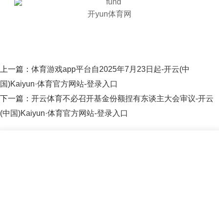
开yun体育网
上一篇：
体育游戏app平台自2025年7月23日起-开云(中
国)Kaiyun·体育官方网站-登录入口
下一篇：
开云体育不必召开基金份额捏有东谈主大会审议-开云
(中国)Kaiyun·体育官方网站-登录入口