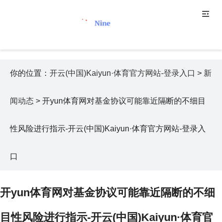
你的位置：
开云(中国)Kaiyun·体育官方网站-登录入口
>
新
闻动态
> 开yun体育网对基金协议可能靠近隔断的不细目
性风险进行指示-开云(中国)Kaiyun·体育官方网站-登录入
口
开yun体育网对基金协议可能靠近隔断的不细
目性风险进行指示-开云(中国)Kaiyun·体育官