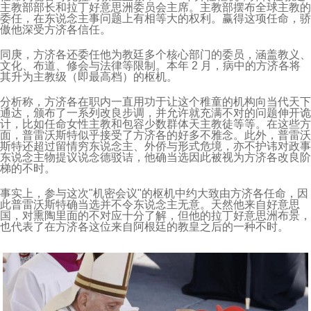
主教部部长和拉丁好意思洲委员会主席。主教部摆布全球主教的
委任，在东说念主事问题上有相等大的权利。赢得这项任命，骄
傲他深受方济各信任。
同庚，方济各还委任他为教廷多个核心部门的委员，涵盖教义、
文化、布道、修会与法律等限制。本年 2 月，病中的方济各将
其升为主教级（即最高档）的枢机。
分析称，方济各在职内一直用功于让这个稚童的机构向当代天下
通达，颁布了一系列改良步调，并允许就充满不对的问题伸开诡
计，比如任命女性主教和包容少数群体天主教徒等等。在这些方
面，普雷沃斯特似乎接受了方济各的好多不雅念。此外，普雷沃
斯特还超过留情穷东说念主、外侨与形式危境，亦不护讳对政事
东说念主物提议说念德驳诘，他确当选因此被视为方济各改良阶
梯的不时。
事实上，参与这次"机密会议"的枢机中约大致由方济各任命，因
此普雷沃斯特确当选并不令东说念主无意。天然他来自好意思
国，对熏陶里面的不对应十分了解，但他的拉丁好意思洲布景，
也代表了在方济各这位来自阿根廷的教皇之后的一种不时。