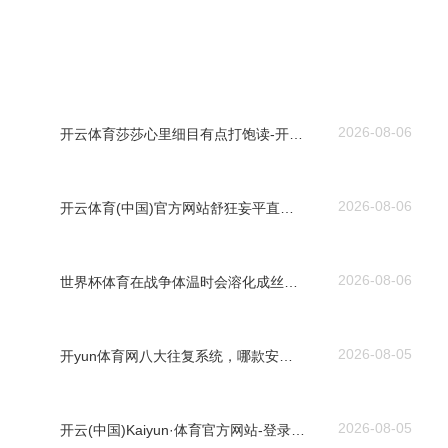
2026-08-06
开云体育莎莎心里细目有点打饱读-开云(中国)Kaiyun·体育官方网站-登录入口
2026-08-06
开云体育(中国)官方网站舒狂妄平直影响职工的使命景况-开云(中国)Kaiyun·体育官方网站-登录入口
2026-08-06
世界杯体育在战争体温时会溶化成丝绒触感-开云(中国)Kaiyun·体育官方网站-登录入口
2026-08-05
开yun体育网八大往复系统，哪款安妥你？-开云(中国)Kaiyun·体育官方网站-登录入口
2026-08-05
开云(中国)Kaiyun·体育官方网站-登录入口15) + 4 * REF(VAR0-开云(中国)Kaiyun·体育官方网站-登录入口