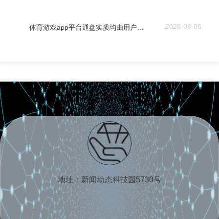
2026-08-05
体育游戏app平台通盘实质均由用户发布-开云(中国)Kaiyun·体育官方网站-登录入口
地址：新闻动态科技园5730号