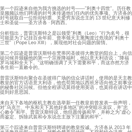
第一个踪迹来自他为我方挑选的封号——"利奥十四世"。历任教
皇频频以他们聘请的封号来传递他们任内的优先事项。方济各的
封号就取自一位拒却钞票、关爱穷东说念主的 13 世纪意大利修
士和圣徒——圣方济各 · 阿西西。
分析指出，普雷沃斯特之是以领受"利奥（Leo）"行为名号，很
可能是为了记挂百余年前、曾率领天主熏陶渡过危境的"利奥十
三世"（Pope Leo XIII），展现他对社会问题的留情。
第二个踪迹是普雷沃斯特在梵蒂冈圣彼得大教堂的阳台上，向信
徒问候并颁赐他的第一个宗座降福时，他以意大利语说："降福
罗马城和全天下。"这明确强调了天下需要和平，而这亦然方济
各生前一直敕令的。
普雷沃斯特向聚合在圣彼得广场的信众讲话时，使用的是天主教
教皇的官方话语意大利语，他也苟简地以西班牙语向他之前事业
的秘鲁社区问候。但他全程讲话莫得使用英语，也莫得在讲话中
提到好意思国。
来自天下各地的枢机主教在选举新一任教皇前曾发表一份声明，
对"乌克兰、中东和天下其他好多地区"的冲突暗示哀叹，并"忠
心敕令"和平。普雷沃斯特说，他但愿传扬和平，并称之为"虚心
而鉴定、拆除武装和令东说念主放下注重的和平"。
第三个踪迹来自普雷沃斯特聘请的教皇投诚。方济各从 2013 年