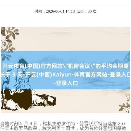
时间：2026-06-01 14:13
点击：86 次
当地时刻 5 月 8 日，枢机主教罗伯特 · 普雷沃斯特当选第 267
任天主教罗马教皇，称为利奥十四世，成为首位好意思国籍教