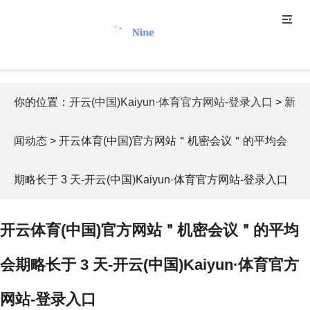
你的位置：
开云(中国)Kaiyun·体育官方网站-登录入口
>
新
闻动态
> 开云体育(中国)官方网站＂机密会议＂的平均会
期略长于 3 天-开云(中国)Kaiyun·体育官方网站-登录入口
开云体育(中国)官方网站＂机密会议＂的平均
会期略长于 3 天-开云(中国)Kaiyun·体育官方
网站-登录入口