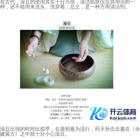
在古代，澡豆的使用其实十分凡俗，清洁肌肤仅仅其用法的一
种，还不错用来洗头、洗穿着，总之，是一种万用清洁剂。
澡豆出现的时间比拟早，在唐朝最为流行，药天孙念念邈在《令
嫒翼方》之中就十分小心澡豆。