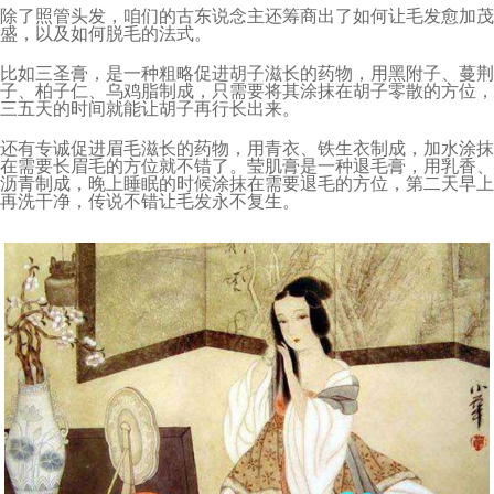
除了照管头发，咱们的古东说念主还筹商出了如何让毛发愈加茂
盛，以及如何脱毛的法式。
比如三圣膏，是一种粗略促进胡子滋长的药物，用黑附子、蔓荆
子、柏子仁、乌鸡脂制成，只需要将其涂抹在胡子零散的方位，
三五天的时间就能让胡子再行长出来。
还有专诚促进眉毛滋长的药物，用青衣、铁生衣制成，加水涂抹
在需要长眉毛的方位就不错了。莹肌膏是一种退毛膏，用乳香、
沥青制成，晚上睡眠的时候涂抹在需要退毛的方位，第二天早上
再洗干净，传说不错让毛发永不复生。