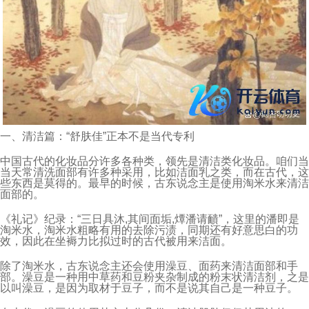
一、清洁篇：“舒肤佳”正本不是当代专利
中国古代的化妆品分许多各种类，领先是清洁类化妆品。咱们当
当天常清洗面部有许多种采用，比如洁面乳之类，而在古代，这
些东西是莫得的。最早的时候，古东说念主是使用淘米水来清洁
面部的。
《礼记》纪录：“三日具沐,其间面垢,燂潘请靧”，这里的潘即是
淘米水，淘米水粗略有用的去除污渍，同期还有好意思白的功
效，因此在坐褥力比拟过时的古代被用来洁面。
除了淘米水，古东说念主还会使用澡豆、面药来清洁面部和手
部。澡豆是一种用中草药和豆粉夹杂制成的粉末状清洁剂，之是
以叫澡豆，是因为取材于豆子，而不是说其自己是一种豆子。