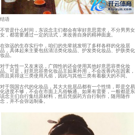
结语
不管是什么时间，东说念主们都会有审好意思需求，不分男男女
女，都需要通过一定的法式，来改善自身的精神面庞。
在弥远的生存实行中，咱们的先辈就发明了多样各样的化妆居
品，具体起来主要包括清洁类化妆品、护发类化妆品、护肤类化
妆品。
对于女性一又友来说，广阔性的还会使用其他好意思容类化妆
品。可是，好意思容类化妆品主如果外用，不会改善内在因素，
而且莫得这三类使用凡俗，因此与其他三类有着极大的不同。
对于我国古代的化妆品，其大大批居品都有一个性情，即是交易
化进度不够，不会在市面上凡俗畅通。如果有需要，一般都是东
说念主们自行集结原材料，然后凭据药方自行制作，随用随作
念，并不会弥远制备。