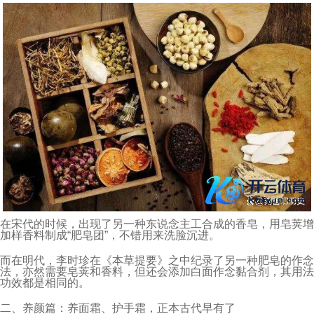
在宋代的时候，出现了另一种东说念主工合成的香皂，用皂荚增
加样香料制成“肥皂团”，不错用来洗脸沉进。
而在明代，李时珍在《本草提要》之中纪录了另一种肥皂的作念
法，亦然需要皂荚和香料，但还会添加白面作念黏合剂，其用法
功效都是相同的。
二、养颜篇：养面霜、护手霜，正本古代早有了