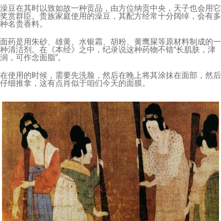
澡豆在其时以致如故一种贡品，由方位纳贡中央，天子也会用它
奖赏群臣。贵族家庭使用的澡豆，其配方经常十分阔绰，会有多
种名贵香料。
面药是用朱砂、雄黄、水银霜、胡粉、黄鹰屎等原材料制成的一
种清洁剂。在《本经》之中，纪录说这种药物不错“长肌肤，津
润，可作念面脂”。
在使用的时候，需要先洗脸，然后在晚上将其涂抹在面部，然后
仔细推拿，这有点肖似于咱们今天的面膜。