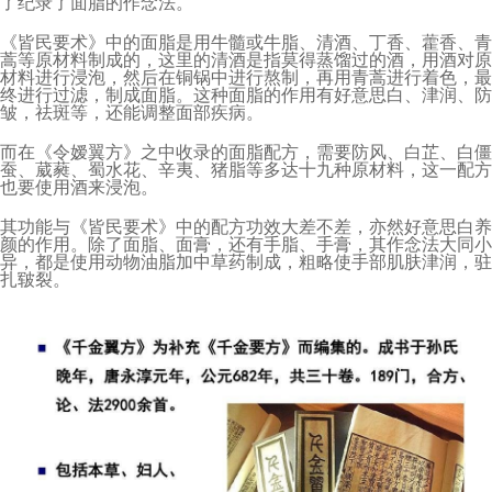
了纪录了面脂的作念法。
《皆民要术》中的面脂是用牛髓或牛脂、清酒、丁香、藿香、青
蒿等原材料制成的，这里的清酒是指莫得蒸馏过的酒，用酒对原
材料进行浸泡，然后在铜锅中进行熬制，再用青蒿进行着色，最
终进行过滤，制成面脂。这种面脂的作用有好意思白、津润、防
皱，祛斑等，还能调整面部疾病。
而在《令嫒翼方》之中收录的面脂配方，需要防风、白芷、白僵
蚕、葳蕤、蜀水花、辛夷、猪脂等多达十九种原材料，这一配方
也要使用酒来浸泡。
其功能与《皆民要术》中的配方功效大差不差，亦然好意思白养
颜的作用。除了面脂、面膏，还有手脂、手膏，其作念法大同小
异，都是使用动物油脂加中草药制成，粗略使手部肌肤津润，驻
扎皲裂。