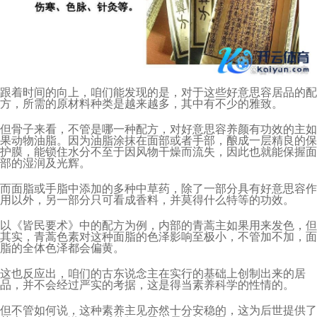
跟着时间的向上，咱们能发现的是，对于这些好意思容居品的配
方，所需的原材料种类是越来越多，其中有不少的雅致。
但骨子来看，不管是哪一种配方，对好意思容养颜有功效的主如
果动物油脂。因为油脂涂抹在面部或者手部，酿成一层精良的保
护膜，能锁住水分不至于因风物干燥而流失，因此也就能保握面
部的湿润及光辉。
而面脂或手脂中添加的多种中草药，除了一部分具有好意思容作
用以外，另一部分只可看成香料，并莫得什么特等的功效。
以《皆民要术》中的配方为例，内部的青蒿主如果用来发色，但
其实，青蒿色素对这种面脂的色泽影响至极小，不管加不加，面
脂的全体色泽都会偏黄。
这也反应出，咱们的古东说念主在实行的基础上创制出来的居
品，并不会经过严实的考据，这是得当素养科学的性情的。
但不管如何说，这种素养主见亦然十分安稳的，这为后世提供了