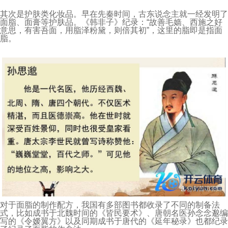
其次是护肤类化妆品。早在先秦时间，古东说念主就一经发明了
面脂、面膏等护肤品。《韩非子》纪录：“故善毛嫱、西施之好
意思，有害吾面，用脂泽粉黛，则倍其初”，这里的脂即是指面
脂。
对于面脂的制作配方，我国有多部图书都收录了不同的制备法
式，比如成书于北魏时间的《皆民要术》、唐朝名医孙念念邈编
写的《令嫒翼方》以及同期成书于唐代的《延年秘录》也都纪录