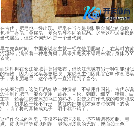
在古代，肥皂也一经出现。肥皂在当今是脂肪酸金属盐的总称，
包括了香皂、金属皂、复合皂等不同的居品。尽管这些居品都是
当代居品，但这个词却不是一个当代词。
早在先秦时间，中国东说念主就一经在使用肥皂了，在其时的黄
河流域，滋长着一种皂角树，其果实皂荚不错用来清洁身体乃至
衣物。
而这种树在长江流域并莫得散布，但长江流域有另一种功能相似
的植物，因为它比皂荚更肥腴，东说念主们因此管它叫作念肥皂
子，或者肥皂果，这个称号一直沿用到了当今。
在先秦时间，这类居品如故一种贡品，不错用作国礼。古代东说
念主制作肥皂一般会使用：藿香、甘松、朝脑、细辛、猪胰、白
芷等，还会往内部添加捣烂的熟枣，以使之前作念成的粉末和成
膏状，如果因干燥不行形，就往内部加刚才煮枣时候剩下的汤
汁，临了将药膏搓成丸子，晒干就不错了。
这样作念成的香皂，不仅不错清洁皮肤，还不错调整粉刺、黑
点、皮肤瘙痒等皮肤问题，能保握皮肤的光辉，使面如玉色。