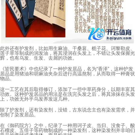
此外还有护发剂，比如用生麻油、干桑葚、栀子花、诃黎勒皮、
莲子草等制成的润发油，将其浸润在头发上，不错让头发保握光
辉，也有乌发、生发、去屑的功效。
《皆民要术》中也纪录了一种护发居品，名为“香泽”，这种护发
居品是用猪油和胡麻油夹杂后进行高温熬制，从而取得一种膏状
物品。
这一工艺在其后取得修订，添加了一些中草药身分，以期丰富其
功效。这种护发居品的用法是在洗完头发之后，将其涂抹在头发
上，功效无外乎乌发养发这几种。
除了护发剂，还有染发剂，没错，古东说念主也有染发需求，并
创制了染发居品。
在《御药院方》之中，纪录了一种用诃子皮、当归、没食子、酸
石榴皮、五倍子等药物制成的一种染发剂，这种染发剂并非咱们