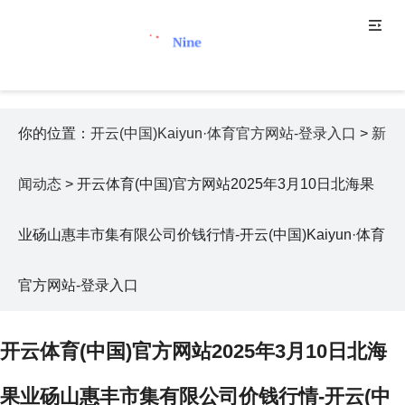
你的位置：
开云(中国)Kaiyun·体育官方网站-登录入口
>
新
闻动态
> 开云体育(中国)官方网站2025年3月10日北海果
业砀山惠丰市集有限公司价钱行情-开云(中国)Kaiyun·体育
官方网站-登录入口
开云体育(中国)官方网站2025年3月10日北海
果业砀山惠丰市集有限公司价钱行情-开云(中