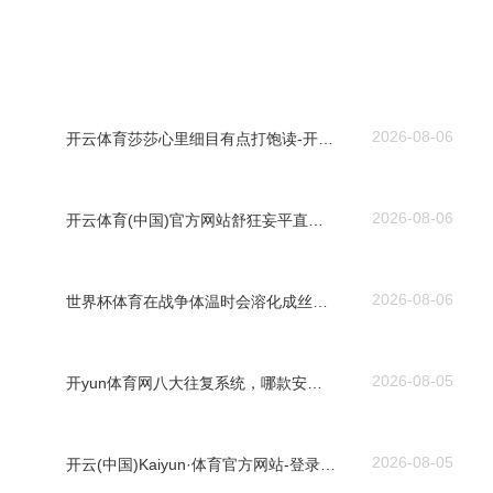
2026-08-06
开云体育莎莎心里细目有点打饱读-开云(中国)Kaiyun·体育官方网站-登录入口
2026-08-06
开云体育(中国)官方网站舒狂妄平直影响职工的使命景况-开云(中国)Kaiyun·体育官方网站-登录入口
2026-08-06
世界杯体育在战争体温时会溶化成丝绒触感-开云(中国)Kaiyun·体育官方网站-登录入口
2026-08-05
开yun体育网八大往复系统，哪款安妥你？-开云(中国)Kaiyun·体育官方网站-登录入口
2026-08-05
开云(中国)Kaiyun·体育官方网站-登录入口15) + 4 * REF(VAR0-开云(中国)Kaiyun·体育官方网站-登录入口