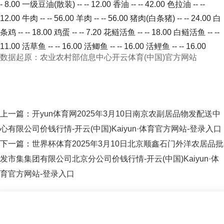
- 8.00 一级豆油(散装) -- -- 12.00 香油 -- -- 42.00 色拉油 -- --
12.00 牛肉 -- -- 56.00 羊肉 -- -- 56.00 猪肉(白条猪) -- -- 24.00 白
条鸡 -- -- 18.00 鸡蛋 -- -- 7.20 花鲢活鱼 -- -- 18.00 白鲢活鱼 -- --
11.00 活草鱼 -- -- 16.00 活鲫鱼 -- -- 16.00 活鲤鱼 -- -- 16.00
数据起原：农业农村部信息中心开云体育(中国)官方网站
上一篇：
开yun体育网2025年3月10日南京农副居品物发配送中
心有限公司价钱行情-开云(中国)Kaiyun·体育官方网站-登录入口
下一篇：
世界杯体育2025年3月10日北京顺鑫石门外洋农居品批
发市集集团有限公司北京分公司价钱行情-开云(中国)Kaiyun·体
育官方网站-登录入口